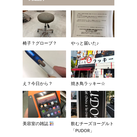
椅子？グローブ？
やっと届いた♪
え？今日から？
焼き鳥ラッキー☆
美容室の雑誌
飲むチーズヨーグルト
「PUDOR」