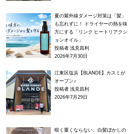
夏の紫外線ダメージ対策は「髪」
も忘れずに！ ドライヤーの熱を味
方にする「リンク ヒートリアクシ
ョンオイル」
投稿者 浅見昌利
2026年7月30日
江東区塩浜【BLANDE】カスミが
オープン♪
投稿者 浅見昌利
2026年7月29日
暗く重くならない、白髪ぼかしの