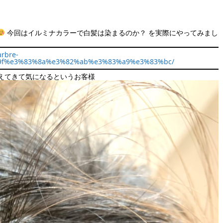
今回はイルミナカラーで白髪は染まるのか？ を実際にやってみまし
arbre-
%9f%e3%83%8a%e3%82%ab%e3%83%a9%e3%83%bc/
えてきて気になるというお客様