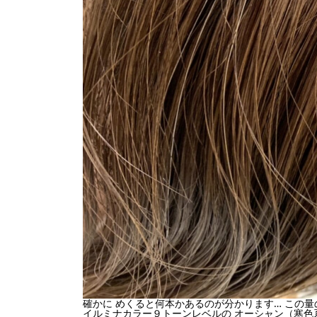
確かに めくると何本かあるのが分かります… この
イルミナカラー９トーンレベルの オーシャン（寒色系）