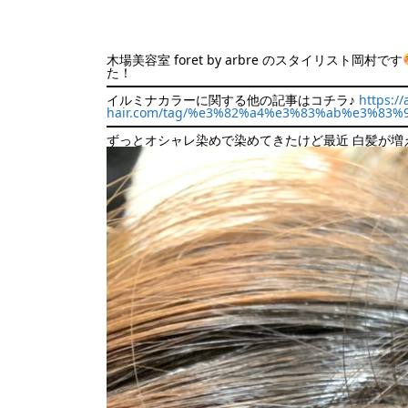
木場美容室 foret by arbre のスタイリスト岡村です
た！
イルミナカラーに関する他の記事はコチラ♪
https://
hair.com/tag/%e3%82%a4%e3%83%ab%e3%83
ずっとオシャレ染めで染めてきたけど最近 白髪が増