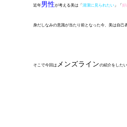
男性
近年
が考える美は「
清潔に見られたい
」「
好
身だしなみの意識が当たり前となった今、美は自己
メンズライン
そこで今回は
の紹介をしたい